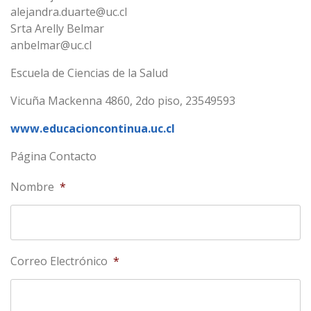
alejandra.duarte@uc.cl
Srta Arelly Belmar
anbelmar@uc.cl
Escuela de Ciencias de la Salud
Vicuña Mackenna 4860, 2do piso, 23549593
www.educacioncontinua.uc.cl
Página Contacto
Nombre
*
Correo Electrónico
*