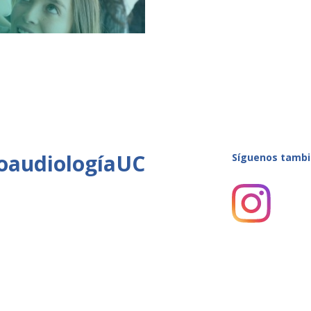
oaudiologíaUC
Síguenos tambi