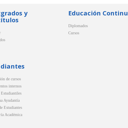
tgrados y
Educación Contin
ítulos
Diplomados
r
Cursos
dos
udiantes
ión de cursos
ntos internos
 Estudiantiles
a Ayudantía
de Estudiantes
ría Académica