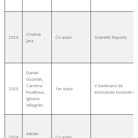
Cristina
2020
Co-autor
Scientific Reports
Jara
Daniel
Guzmán,
Carolina
V Seminario de
2020
1er Autor
Fouillioux,
Innovación Docente U
Ignacio
Villagrán
Adrián
2019
Co-autor