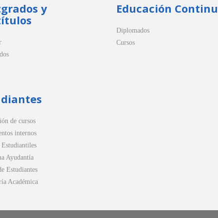
tgrados y
Educación Contin
ítulos
Diplomados
r
Cursos
dos
udiantes
ión de cursos
ntos internos
 Estudiantiles
a Ayudantía
de Estudiantes
ría Académica