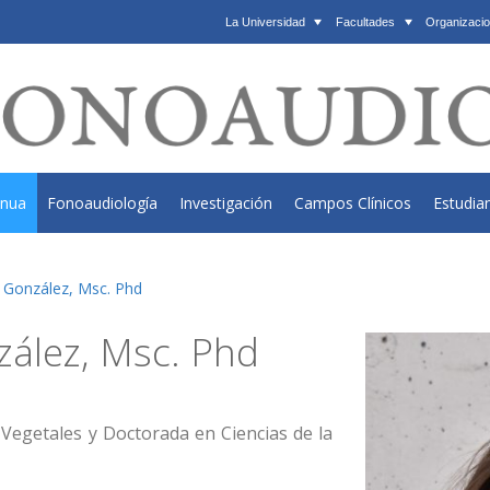
La Universidad
Facultades
Organizacio
inua
Fonoaudiología
Investigación
Campos Clínicos
Estudia
s González, Msc. Phd
zález, Msc. Phd
Vegetales y Doctorada en Ciencias de la