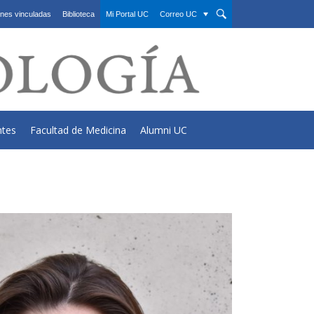
nes vinculadas
Biblioteca
Mi Portal UC
Correo UC
ntes
Facultad de Medicina
Alumni UC