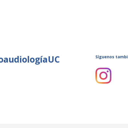
oaudiologíaUC
Síguenos tambi