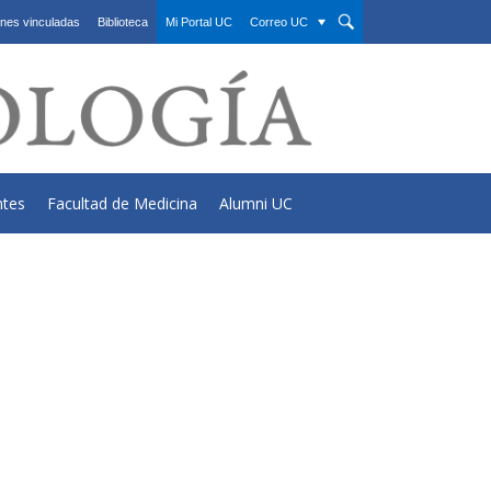
nes vinculadas
Biblioteca
Mi Portal UC
Correo UC
ntes
Facultad de Medicina
Alumni UC