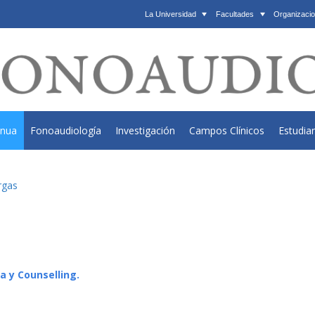
La Universidad
Facultades
Organizacio
inua
Fonoaudiología
Investigación
Campos Clínicos
Estudia
rgas
a y Counselling.