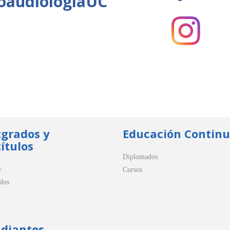
oaudiologíaUC
tgrados y
Educación Contin
ítulos
Diplomados
r
Cursos
dos
udiantes