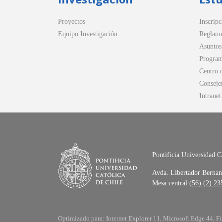
Proyectos
Inscripc
Equipo Investigación
Reglame
Asuntos
Program
Centro 
Conseje
Intranet
Pontificia Universidad C
Avda. Libertador Bernan
Mesa central
(56) (2) 2
Optimizado para: Internet Explorer 11, Microsoft Edge 44, Fi