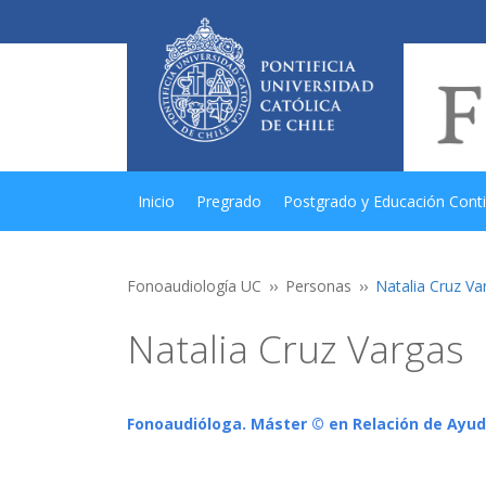
Inicio
Pregrado
Postgrado y Educación Cont
Fonoaudiología UC
Personas
Natalia Cruz Va
Natalia Cruz Vargas
Fonoaudióloga. Máster © en Relación de Ayud