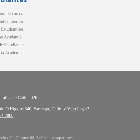
ión de cursos
ntos internos
 Estudiantiles
a Ayudantía
de Estudiantes
ría Académica
atólica de Chile 2026
do O'Higgins 340, Santiago, Chile.
¿Cómo llegar?
354 2000
refox 62, Chrome 68, Safari 11 o superiores.